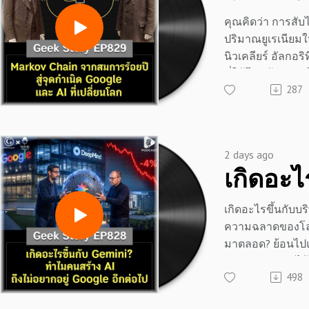
ไหว แล้วหันไปเดิ
คุณคิดว่า การสับ
กับ Tesla และ So
ปริมาณยูเรเนียมใ
Solutions จนวันน
นิวเคลียร์ อัลกอร
เป็นกระดูกสันหลั
ที่ใช้โค่นล้มแชมป์
อุตสาหกรรม EV 
287
Yahoo และความฉ
พวกเขาทำได้อย่า
ปัจจุบัน มีอะไรที่
=============
เชื่อหรือไม่ว่า สิ่
ทั้งหมดนี้ ล้วนมีจ
📣 สนับสนุนโดย 
2 days ago
“การทะเลาะกัน” 
=============
คณิตศาสตร์ชาวร
เครียด หลับยาก
เมื่อกว่าร้อยปีก่อน
ผลิตภัณฑ์เสริมอา
เกิดอะไรขึ้นกับบริ
จากสมการที่เคยถู
ช่วยบรรเทาความ
ความฉลาดของโลก
สาระและไม่มีประโ
ความวิตกกังวล เพ
มาตลอด? ย้อนไปแ
รากฐานของเทคโน
คลาย ซึ่งช่วยให้
Gemini เคยสอบได้
ล้านล้านดอลลาร์ 
ประสิทธิภาพมากยิ
498
AI แต่วันนี้ Google
สมการนี้เกิดขึ้นไ
📍 สนใจสั่งซื้อสิน
อยู่อันดับ 11 ปล่อ
มันเข้ามาพลิกโฉ
💬 LINE : @diipge