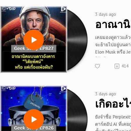
และ Anthropic แ
ประวัติศาสตร์มนุ
🔗 หรือกดลิงก์
อาวุธหนักที่สัญญา
AI ได้อย่างไร EP 
https://lin.ee/U9
3 days ago
เลื่อนอีก ซ้ำร้าย
ลึกเบื้องหลังความ
#Panasonic #พาน
หัวกะทิยังแห่ตบ
กันครับ
ศึกษาธุรกิจ #ธุรกิจ
ไหล่คู่แข่ง
=============
#แบตเตอรี่EV #Te
เคยมองดูดาวแล้วค
นี่คือจุดเริ่มต้น
#รถยนต์ไฟฟ้า #บท
จะย้ายไปอยู่บนดา
หรือเป็นแค่การยอ
📣 สนับสนุนโดย 
#พลิกฟื้นธุรกิจ #ป
Elon Musk หรือ J
กระโดดให้ไกลกว่
=============
#KazuhiroTsuga #ค
ไว้หรือเปล่า ภาพฝ
มาแกะรอยการพลา
เครียด หลับยาก
#RiseAndFall #ge
414
ซิลิคอนแวลลีย์วาด
ที่สุดของ Google 
ผลิตภัณฑ์เสริมอา
#geekforeverpodc
ล้านจะไปสร้างอ
=============
ช่วยบรรเทาความ
ล้อมรอบด้วยเทคโ
ความวิตกกังวล เพ
อาจจะฟังดูน่าตื่นเ
สนับสนุนโดย Inspi
คลาย ซึ่งช่วยให้
3 days ago
แต่ความจริงที่ถูก
=============
ประสิทธิภาพมากยิ
คือ ดาวอังคารเป็น
📍กดรับสิทธิ์ทดลอ
📍 สนใจสั่งซื้อสิน
ไปด้วยรังสีมรณะแ
Inspire English ที่นี่
💬 LINE : @diipge
ยังจำชื่อ Perplexi
ทำไมบรรดาผู้นำเ
inspire-english.in.
🔗 หรือกดลิงก์
ตาร์ตอัป AI ที่เค
พยายามหลอกขายฝ
english-x-ด-ดล-bl
https://lin.ee/U9