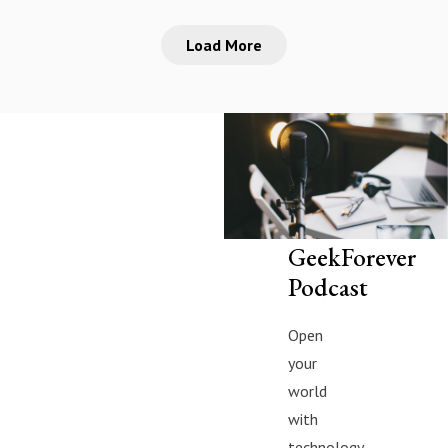
📣 สนับสนุนโดย 
ข่าวเทค #นวัตกร
จ่ายหลักแสนบาท แต
และทำไมอนาคตข
=============
ธุรกิจ #ข่าวเทคโ
Load More
อย่าง DeepSeek ก
ยุโรป ถึงต้องไปอ
เครียด หลับยาก
#OpenAI #ChatGP
ให้ดิ่งลงเหว จนยั
จีน\
ผลิตภัณฑ์เสริมอา
เทคโนโลยี #แชทบ
OpenAI ต้องรีบป
=============
ช่วยบรรเทาความ
เทค #geekstory
ตามถึง 80%
ความวิตกกังวล เพ
#geekforeverpodc
พวกเขาใช้เทคนิค
📣 สนับสนุนโดย 
คลาย ซึ่งช่วยให้
AI ประมวลผลได้เร็
=============
ประสิทธิภาพมากยิ
คุณภาพไม่ลดลง แ
เครียด หลับยาก
📍 สนใจสั่งซื้อสิน
ถูกจนแทบจะกลา
ผลิตภัณฑ์เสริมอา
💬 LINE : @diipge
ฟรี? และทำไมจุดเปล
ช่วยบรรเทาความ
GeekForever
🔗 หรือกดลิงก์
กำลังจะเปลี่ยนพ
ความวิตกกังวล เพ
https://lin.ee/U9
Podcast
งาน AI ของพวกเ
คลาย ซึ่งช่วยให้
#รถEV #รถยนต์ไฟ
=============
ประสิทธิภาพมากยิ
#BYD #รถEVจีน 
Open
📍 สนใจสั่งซื้อสิน
ยานยนต์ #วิเคราะห
your
📣 สนับสนุนโดย 
💬 LINE : @diipge
#สงครามการค้า #
world
=============
🔗 หรือกดลิงก์
ธุรกิจ #นโยบายร
with
เครียด หลับยาก
https://lin.ee/U9
ไฟฟ้า #ธุรกิจยาน
ผลิตภัณฑ์เสริมอา
technology.