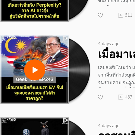
ชั้นกับยักษ์ใหญ่อ
นี้ให้กับคนทั้งโล
mrtharadhol-แคม
#ประวัติศาสตร์เท
ภายในเวลาแค่ 2 ปี
ซ่อนความลับอะไรไ
กำเนิดGoogle #Ma
511
พุ่งกระฉูดจาก 500
โปรเจกต์อวกาศที
ติดต่อสอบถามคอร์
กอริทึม #ความรู้ธุร
หมื่น 1 พันล้านดอ
ทรัพยากรมหาศาล 
Line : https://lin
ไอที #ปัญญาประด
กว่า 40 เท่า!
กะเทาะเปลือกควา
#เรียนรู้ผ่านการใ
เทคโนโลยี #การ
แต่สังเกตไหม ว่าท
ใครที่คิดว่าอนา
การเรียนภาษา #In
ของYahoo #วิทยา
4 days ago
ของพวกเขาถึงหา
มนุษยชาติอยู่บนด
#Google #Gemini
#เทคโนโลยีเปลี่
พาดหัวข่าวเทคโน
=============
ประดิษฐ์ #ข่าวไอ
#geekstory #geek
เฉย เกิดอะไรขึ้นกั
#ธุรกิจเทค #สงค
เคยสงสัยไหมว่า 
Rise and Fall ขอ
📣 สนับสนุนโดย 
#ChatGPT #Anthro
จากจีนที่กำลังบุก
AI หรือเป็นเพียง
=============
ธุรกิจ #DeepMind 
จนราบคาบ จะถูกส
เงามืดเพื่อซุ่มสร้า
เครียด หลับยาก
#นวัตกรรม #geek
ต้องเบรกหัวทิ่มได
กลัวกว่าเดิม
ผลิตภัณฑ์เสริมอา
#geekforeverpodc
487
นี่คือเรื่องจริงที่เพ
EP นี้เราจะมาถอด
ช่วยบรรเทาความ
มาเลเซีย เมื่อรั
เบื้องหลัง ที่อาจทำ
ความวิตกกังวล เพ
“กฎเหล็ก” สั่งบล
เหมือนจะถูกลืม กล
คลาย ซึ่งช่วยให้
EV ราคาถูกจากจ
กระดานล้มยักษ์
ประสิทธิภาพมากยิ
4 days ago
แลบ ตั้งกำแพงราค
เทคโนโลยีระดับ
📍 สนใจสั่งซื้อสิน