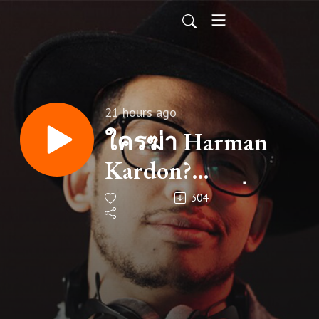
21 hours ago
ใครฆ่า Harman
Kardon?
อาณาจักรเครื่อง
304
เสียง 8 พันล้านที่
ถูกกลืนกิน | Geek
Story EP831