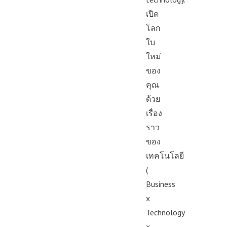
#Volkswagen #Xp
เศรษฐกิจ #รถจีน 
ช่วยบรรเทาความ
ไฟฟ้า #รถEV #ระบ
เปิด
#geekforeverpodc
ความวิตกกังวล เพ
อัตโนมัติ #ค่ายรถ
โลก
คลาย ซึ่งช่วยให้
ธุรกิจ #ธุรกิจยา
ใบ
ประสิทธิภาพมากยิ
#ค่ายรถยุโรป #B
ใหม่
📍 สนใจสั่งซื้อสิน
รถยนต์ #สงคราม
ของ
💬 LINE : @diipge
#อุตสาหกรรมยาน
คุณ
🔗 หรือกดลิงก์
#geektalk #geekf
ด้วย
https://lin.ee/U9
เรื่อง
#DeepSeek #Ope
ประดิษฐ์ #เทคโนโ
ราว
ไอที #ChatGPT #A
ของ
#ธุรกิจเทคโนโลยี
เทคโนโลยี
#GeekForever #น
(
โปรแกรม #Machin
Business
#TechNews #สรุปข
x
#นวัตกรรม #geekd
Technology
#geekforeverpod
x