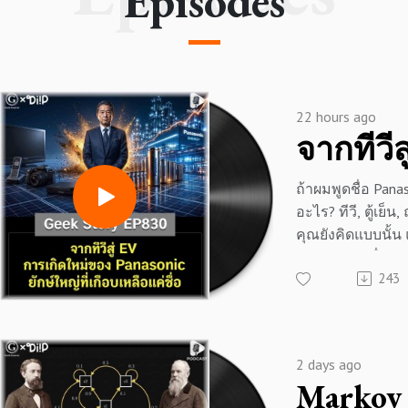
Episodes
22 hours ago
ถ้าผมพูดชื่อ Pana
อะไร? ทีวี, ตู้เย็น
คุณยังคิดแบบนั้น
กำลังพลาดเรื่อง
243
‘Rebranding’ ที่ดุเด
ประวัติศาสตร์ญี่ปุ่
รู้หรือไม่ว่า ในวั
ขาดทุนย่อยยับเกื
2 days ago
บาท Panasonic ตัด
ตลาดเครื่องใช้ไฟฟ้