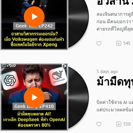
สูงถึง 1.7 ล้านบา
=============
💬 LINE : @diipge
ค่ายยักษ์ใหญ่อย่า
🔗 หรือกดลิงก์
ลองจินตนาการดูสิว่
กวาดเรียบยอดขาย
📣 สนับสนุนโดย 
https://lin.ee/U9
ก่อน มีคนบอกว่า
ไม่เป็น
=============
#ดาวอังคาร #อีล
ค่ายรถที่ใหญ่ที่ส
แต่เบื้องหลังมาตร
เครียด หลับยาก
เอ็กซ์ #อวกาศ #เ
จะต้องยอมควักเงิ
ไม่ใช่แค่การกีดก
ผลิตภัณฑ์เสริมอา
#มหาเศรษฐีเทคโ
545
ขอซื้อ “สมองกล”
ธรรมดา แต่มันคือ
ช่วยบรรเทาความ
จริงที่ไม่มีใครบอ
จีนที่ตอนนั้นยังไม่
แบรนด์แห่งชาติอย่
ความวิตกกังวล เพ
#วิเคราะห์เทคโน
หลายคนคงคิดว่าเรื
รักษาตำแหน่งงาน
คลาย ซึ่งช่วยให้
ลงทุน #ธุรกิจ #เ
ได้อย่างแน่นอน
ประเทศ
ประสิทธิภาพมากยิ
อนาคต #AIกับสิ่ง
5 days ago
แต่วันนี้ เรื่องตล
ค่ายรถจีนจะแก้
📍 สนใจสั่งซื้อสิน
#GeekForeverPod
เป็นความจริงไปแ
กระดานนี้อย่างไ
💬 LINE : @diipge
ความรู้ #วิจารณ์ธ
จากยุคที่ชาติตะวั
เรื่องนี้ถึงสั่นส
🔗 หรือกดลิงก์
#geekstory #geek
ขำค่ายรถจีนว่าทำไ
ยนต์ทั้งภูมิภาค?
https://lin.ee/U9
บิลค่าใช้จ่าย AI 
ดีไซน์ วันนี้วิศว
ลึกเบื้องหลังสงคร
#Perplexity #Perp
แต่ประมวลผลข้อ
กลับต้องยอมก้มห
นี้กัน
#ปัญญาประดิษฐ์ #
ถึง "2 พันล้าน Tok
AI ของจีนแบบหมดร
=============
ตาร์ตอัป #วิเคราะ
530
ถ้าเป็นเมื่อก่อน ก
อะไรขึ้นที่เยอรมน
#เทคโนโลยี #สงค
สเกลนี้กับโมเดลต
ลงทุนหลายแสนล้า